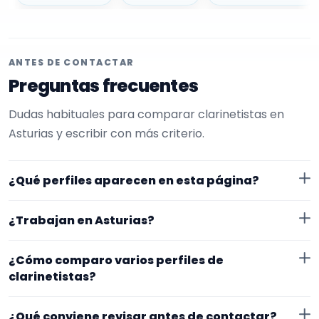
ANTES DE CONTACTAR
Preguntas frecuentes
Dudas habituales para comparar clarinetistas en
Asturias y escribir con más criterio.
¿Qué perfiles aparecen en esta página?
Aquí se muestran clarinetistas con perfil público en
¿Trabajan en Asturias?
EncuentraMúsico. Además, la página se centra en
perfiles que trabajan en Asturias.
Los perfiles de esta landing tienen cobertura pública
¿Cómo comparo varios perfiles de
en Asturias. Aun así, conviene confirmar lugar exacto,
clarinetistas?
fechas, desplazamiento y disponibilidad antes de
Compara especialidad principal, experiencia, vídeos o
cerrar nada.
¿Qué conviene revisar antes de contactar?