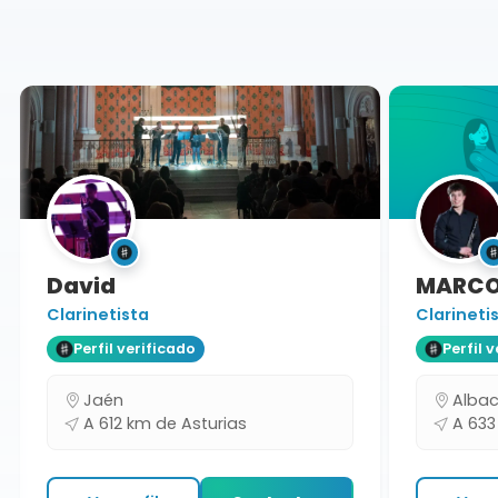
Asturias
David
MARCO
Clarinetista
Clarinetis
Perfil verificado
Perfil ve
Jaén
Albace
A 612 km de Asturias
A 633 