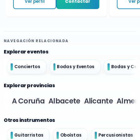
Ver perfil
Contactar
Ver per
NAVEGACIÓN RELACIONADA
Explorar eventos
Conciertos
Bodas y Eventos
Bodas y Ce
Explorar provincias
A Coruña
Albacete
Alicante
Almer
Otros instrumentos
Guitarristas
Oboístas
Percusionistas