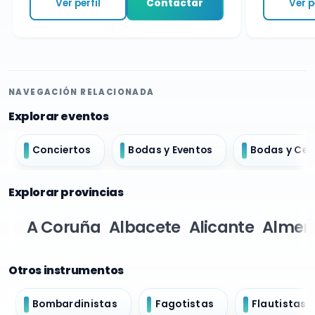
Ver perfil
Contactar
Ver per
NAVEGACIÓN RELACIONADA
Explorar eventos
Conciertos
Bodas y Eventos
Bodas y Ce
Explorar provincias
A Coruña
Albacete
Alicante
Almer
Otros instrumentos
Bombardinistas
Fagotistas
Flautistas