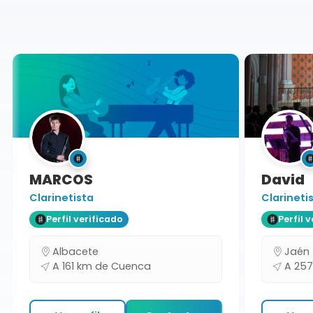
Cuenca
MARCOS
David
Clarinetista
Clarinetis
Perfil verificado
Perfil ve
Albacete
Jaén
A 161 km de Cuenca
A 257 