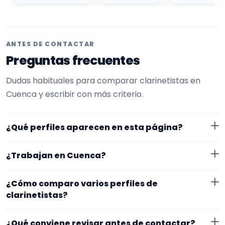
ANTES DE CONTACTAR
Preguntas frecuentes
Dudas habituales para comparar clarinetistas en
Cuenca y escribir con más criterio.
¿Qué perfiles aparecen en esta página?
Aquí se muestran clarinetistas con perfil público en
¿Trabajan en Cuenca?
EncuentraMúsico. Además, la página se centra en
perfiles que trabajan en Cuenca.
Los perfiles de esta landing tienen cobertura pública
¿Cómo comparo varios perfiles de
en Cuenca. Aun así, conviene confirmar lugar exacto,
clarinetistas?
fechas, desplazamiento y disponibilidad antes de
Compara especialidad principal, experiencia, vídeos o
cerrar nada.
¿Qué conviene revisar antes de contactar?