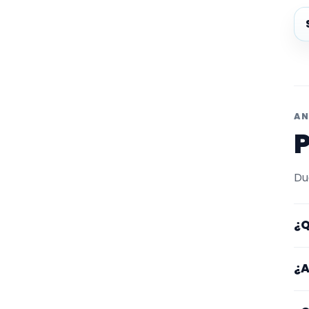
Ex
AN
P
Du
¿Q
Aq
¿A
ta
Lo