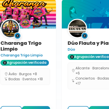
Charanga Trigo
Dúo Flauta y Pi
Limpio
Dúo
Charanga Trigo Limpio
Agrupación verific
Agrupación verificada
Alicante · Barcelon
+6
Ávila · Burgos +8
Conciertos · Boda
Bodas · Eventos +18
+17