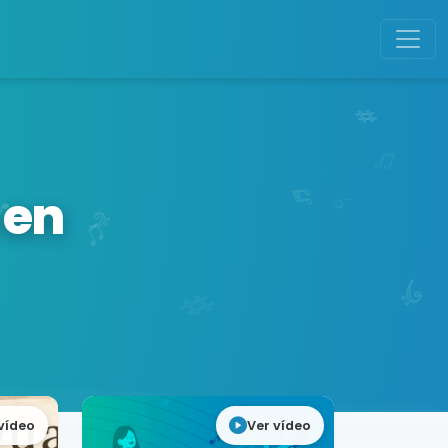
 en
vídeo
Ver vídeo