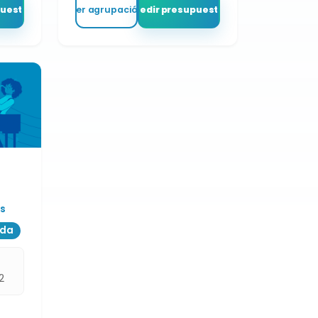
puesto
Ver agrupación
Pedir presupuesto
s
ada
2