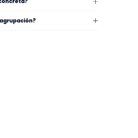
 concreta?
r exacto, horarios y posibles
o que te encaja, usa el filtro de
 agrupación?
as a lo que buscas.
na en la que trabajan, los vídeos
 más fácil será pedir algo