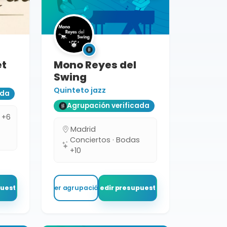
et
Mono Reyes del
Swing
Quinteto jazz
ada
Agrupación verificada
 +6
s
Madrid
Conciertos · Bodas
+10
puesto
Ver agrupación
Pedir presupuesto