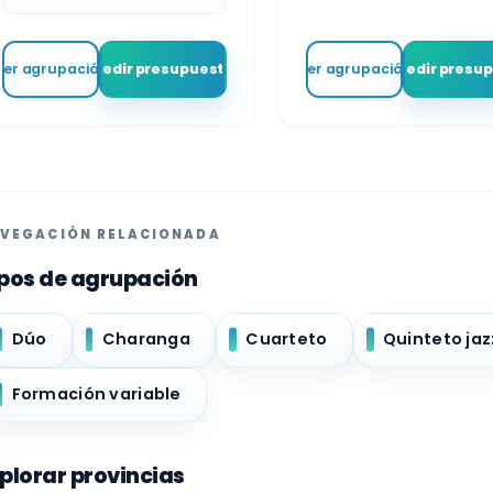
Ver agrupación
Pedir presupuesto
Ver agrupación
Pedir presu
VEGACIÓN RELACIONADA
pos de agrupación
Dúo
Charanga
Cuarteto
Quinteto jaz
Formación variable
plorar provincias