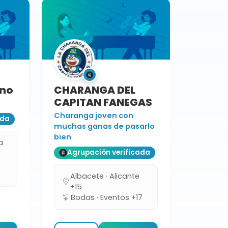
ano
CHARANGA DEL
CAPITAN FANEGAS
Charanga joven con
ada
muchas ganas de pasarlo
bien
a
Agrupación verificada
s
Albacete · Alicante
+15
Bodas · Eventos +17