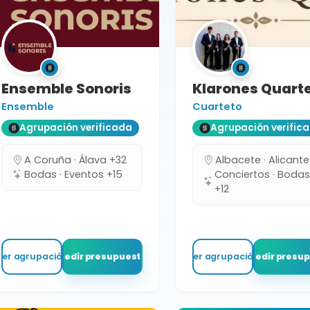
Ensemble Sonoris
Klarones Quart
Ensemble
Cuarteto
Agrupación verificada
Agrupación verific
A Coruña · Álava +32
Albacete · Alicante
Bodas · Eventos +15
Conciertos · Boda
+12
Ver agrupación
Pedir presupuesto
Ver agrupación
Pedir presu