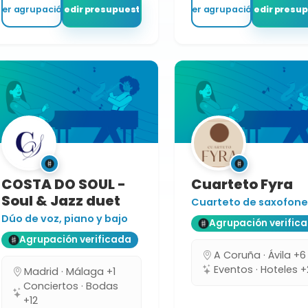
Ver agrupación
Pedir presupuesto
Ver agrupación
Pedir presu
COSTA DO SOUL -
Cuarteto Fyra
Soul & Jazz duet
Cuarteto de saxofone
Dúo de voz, piano y bajo
Agrupación verific
Agrupación verificada
A Coruña · Ávila +6
Eventos · Hoteles +
Madrid · Málaga +1
Conciertos · Bodas
+12