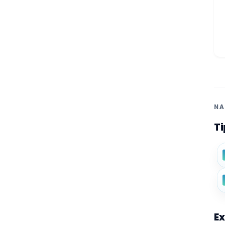
NA
Ti
Ex