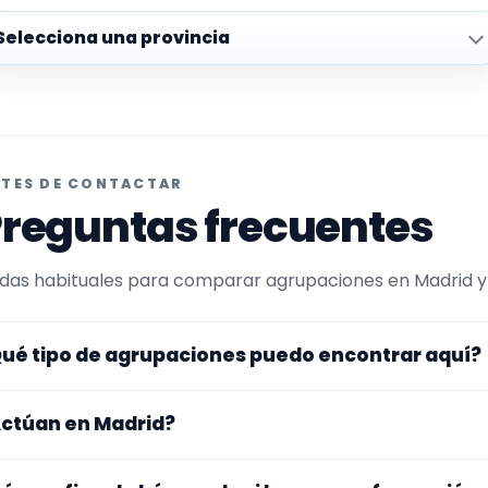
plorar provincias
TES DE CONTACTAR
reguntas frecuentes
das habituales para comparar agrupaciones en Madrid y e
ué tipo de agrupaciones puedo encontrar aquí?
uí verás agrupaciones que trabajan para hoteles. Convi
ctúan en Madrid?
maño de la formación y vídeos antes de decidir.
s perfiles que aparecen aquí han indicado que trabajan e