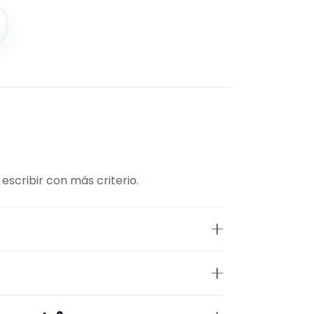
scribir con más criterio.
ene comparar repertorio,
n Madrid. Algunos son de la zona