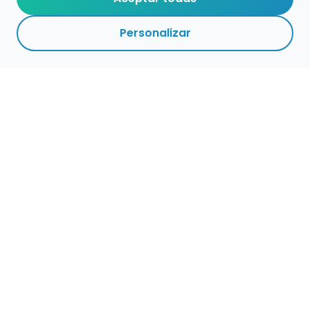
Personalizar
Haz que tu talento
ocupe el lugar que
merece
Presenta tu música en un marketplace con
presencia cuidada, búsqueda clara y