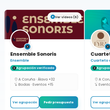
Ver vídeos (6)
Ensemble Sonoris
Cuarte
Ensemble
Cuarteto 
Agrupación verificada
Agrupac
A Coruña · Álava +32
A Coru
Bodas · Eventos +15
Evento
Ver agrupación
Ver agrup
Pedir presupuesto