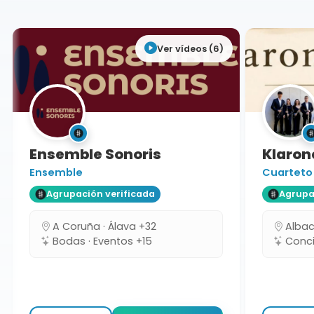
Ver vídeos (6)
Ensemble Sonoris
Klarone
Ensemble
Cuarteto
Agrupación verificada
Agrupaci
A Coruña · Álava +32
Albacet
Bodas · Eventos +15
Concie