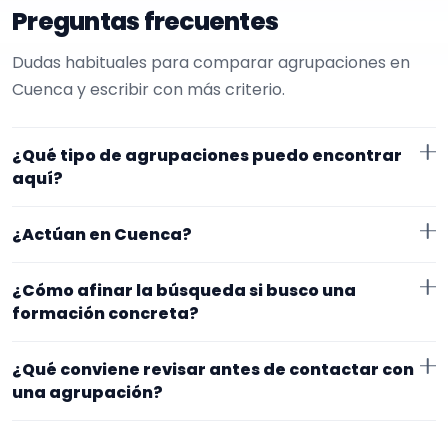
Preguntas frecuentes
Dudas habituales para comparar agrupaciones en
Cuenca y escribir con más criterio.
¿Qué tipo de agrupaciones puedo encontrar
aquí?
Aquí verás agrupaciones que trabajan para hoteles.
¿Actúan en Cuenca?
Conviene comparar repertorio, tamaño de la
formación y vídeos antes de decidir.
Los perfiles que aparecen aquí han indicado que
¿Cómo afinar la búsqueda si busco una
trabajan en Cuenca. Algunos son de la zona y otros se
formación concreta?
desplazan, así que merece la pena confirmar lugar
Empieza por el tipo de evento y la zona. Si ya sabes el
exacto, horarios y posibles gastos.
¿Qué conviene revisar antes de contactar con
formato que te encaja, usa el filtro de tipo de
una agrupación?
agrupación para quedarte con opciones más
Fíjate en el repertorio, el tamaño real de la
cercanas a lo que buscas.