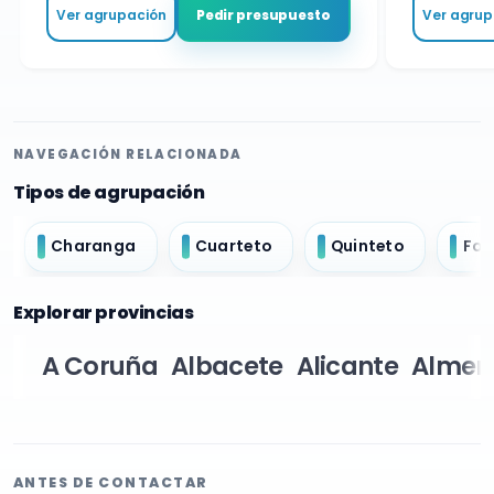
Ver agrupación
Ver agrupa
Pedir presupuesto
NAVEGACIÓN RELACIONADA
Tipos de agrupación
Charanga
Cuarteto
Quinteto
For
Explorar provincias
A Coruña
Albacete
Alicante
Almer
ANTES DE CONTACTAR