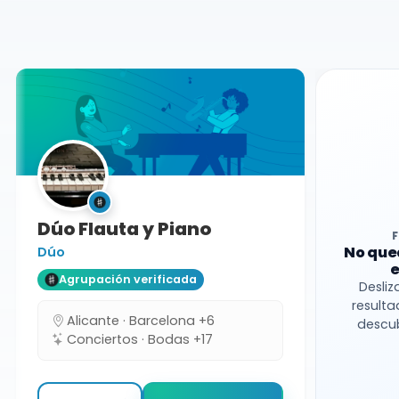
Barcelona
Dúo
Dúo Flauta y Piano
No que
Dúo
e
Agrupación verificada
Desliz
resulta
Alicante · Barcelona +6
descub
Conciertos · Bodas +17