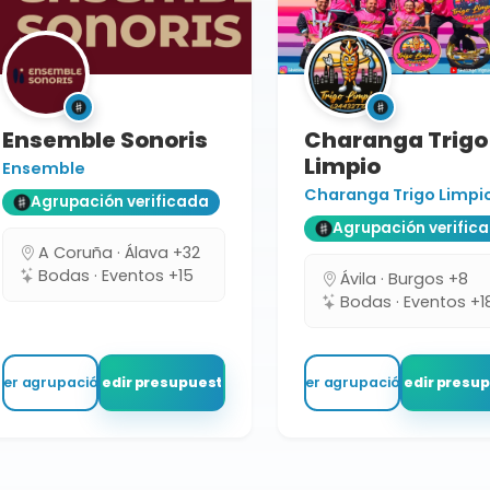
Ensemble Sonoris
Charanga Trigo
Limpio
Ensemble
Charanga Trigo Limpi
Agrupación verificada
Agrupación verific
A Coruña · Álava +32
Bodas · Eventos +15
Ávila · Burgos +8
Bodas · Eventos +1
Ver agrupación
Pedir presupuesto
Ver agrupación
Pedir presu