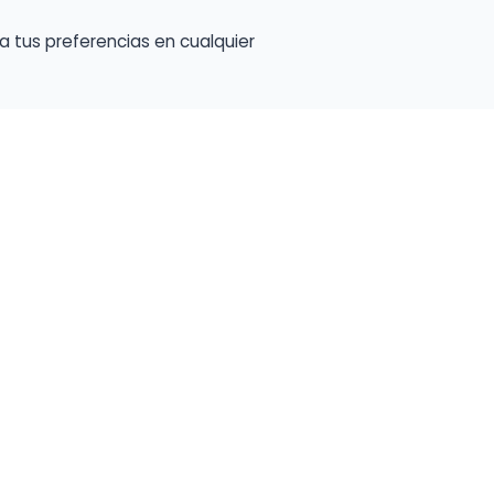
a tus preferencias en cualquier
talento ocupe el luga
a tu música en un marketplace con presencia 
lara y oportunidades preparadas para perfiles