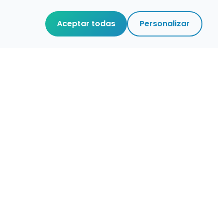
Aceptar todas
Personalizar
r que merece
cuidada,
 de verdad.