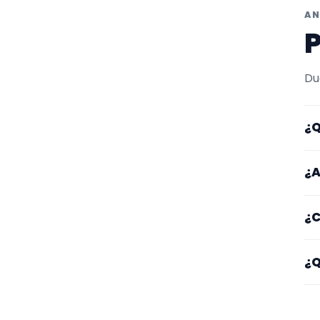
AN
P
Du
¿Q
Aq
¿A
de
Lo
¿C
ot
ga
Em
¿Q
ti
Fí
o 