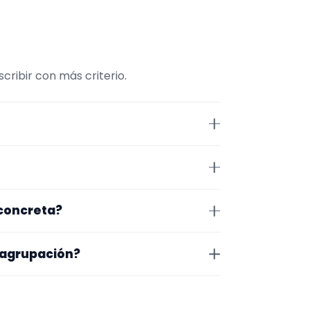
ribir con más criterio.
e comparar repertorio, tamaño
 Soria. Algunos son de la zona y
 concreta?
exacto, horarios y posibles
o que te encaja, usa el filtro de
 agrupación?
as a lo que buscas.
na en la que trabajan, los vídeos
 más fácil será pedir algo