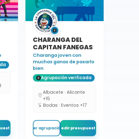
CHARANGA DEL
CAPITAN FANEGAS
o
Charanga joven con
muchas ganas de pasarlo
ada
bien
Agrupación verificada
8
Albacete · Alicante
+15
Bodas · Eventos +17
puesto
Ver agrupación
Pedir presupuesto