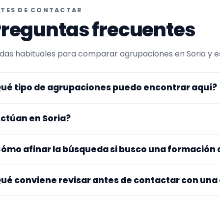
TES DE CONTACTAR
reguntas frecuentes
das habituales para comparar agrupaciones en Soria y esc
ué tipo de agrupaciones puedo encontrar aquí?
uí verás agrupaciones que trabajan para galas. Convien
ctúan en Soria?
 la formación y vídeos antes de decidir.
s perfiles que aparecen aquí han indicado que trabajan en
ómo afinar la búsqueda si busco una formación
ros se desplazan, así que merece la pena confirmar lugar 
stos.
pieza por el tipo de evento y la zona. Si ya sabes el format
ué conviene revisar antes de contactar con una
po de agrupación para quedarte con opciones más cercan
jate en el repertorio, el tamaño real de la formación, la zo
audios y el tono del perfil. Cuanta más información tengas,