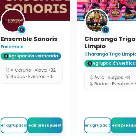
Ensemble Sonoris
Charanga Trigo
Limpio
Ensemble
Charanga Trigo Limpi
Agrupación verificada
Agrupación verific
A Coruña · Álava +32
Bodas · Eventos +15
Ávila · Burgos +8
Bodas · Eventos +1
Ver agrupación
Pedir presupuesto
Ver agrupación
Pedir presu