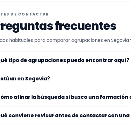
TES DE CONTACTAR
reguntas frecuentes
das habituales para comparar agrupaciones en Segovia y 
ué tipo de agrupaciones puedo encontrar aquí?
uí verás agrupaciones que trabajan para galas. Convien
ctúan en Segovia?
 la formación y vídeos antes de decidir.
s perfiles que aparecen aquí han indicado que trabajan en
ómo afinar la búsqueda si busco una formación
na y otros se desplazan, así que merece la pena confirmar
sibles gastos.
pieza por el tipo de evento y la zona. Si ya sabes el format
ué conviene revisar antes de contactar con una
po de agrupación para quedarte con opciones más cercan
jate en el repertorio, el tamaño real de la formación, la zo