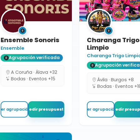
Ensemble Sonoris
Charanga Trigo
Limpio
Ensemble
Charanga Trigo Limpi
Agrupación verificada
Agrupación verific
A Coruña · Álava +32
Bodas · Eventos +15
Ávila · Burgos +8
Bodas · Eventos +1
Ver agrupación
Pedir presupuesto
Ver agrupación
Pedir presu