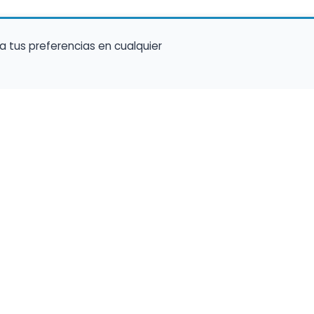
a tus preferencias en cualquier
talento ocupe el luga
a tu música en un marketplace con presencia 
lara y oportunidades preparadas para perfiles