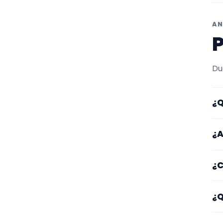
AN
P
Du
¿Q
Aq
¿A
de
Lo
¿C
zo
po
Em
¿Q
ti
Fí