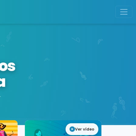
tos
a
.
Ver vídeo