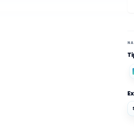
NA
Ti
Ex
Ex