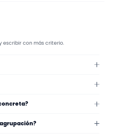
escribir con más criterio.
e comparar repertorio, tamaño
 Segovia. Algunos son de la
 concreta?
 lugar exacto, horarios y
o que te encaja, usa el filtro de
 agrupación?
as a lo que buscas.
na en la que trabajan, los vídeos