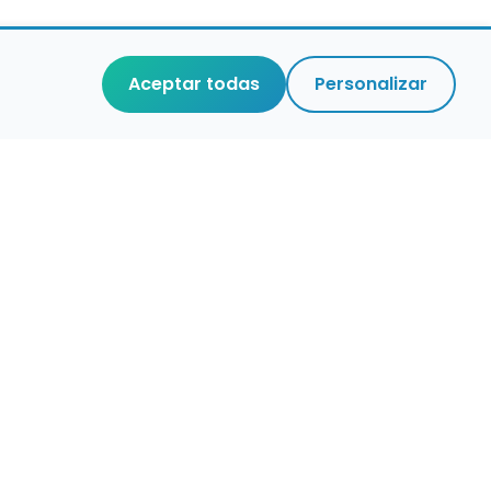
Aceptar todas
Personalizar
r que merece
cuidada,
 de verdad.