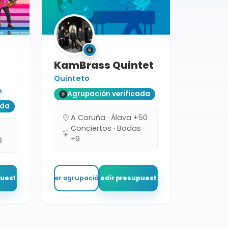
KamBrass Quintet
Quinteto
o
Agrupación verificada
ada
A Coruña · Álava +50
Conciertos · Bodas
+9
8
puesto
Ver agrupación
Pedir presupuesto