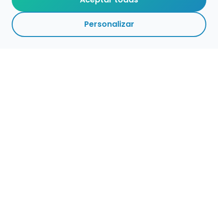
Personalizar
Haz que tu talento
ocupe el lugar que
merece
Presenta tu música en un marketplace con
presencia cuidada, búsqueda clara y