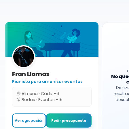
Almería
Grupo de versiones
Fran Llamas
No que
Pianista para amenizar eventos
e
Desliz
Almería · Cádiz +6
resulta
Bodas · Eventos +15
descub
Ver agrupación
Pedir presupuesto