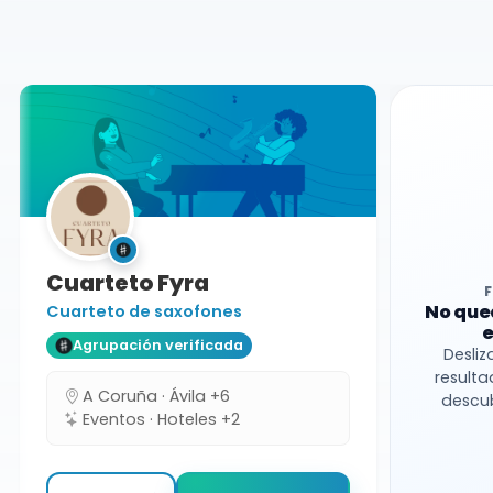
A Coruña
Cuarteto
Cuarteto Fyra
No que
Cuarteto de saxofones
e
Agrupación verificada
Desliz
resulta
A Coruña · Ávila +6
descub
Eventos · Hoteles +2