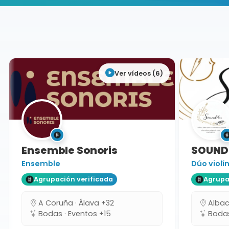
Buscador de músicos
Agrupaciones
Murcia
Ver vídeos (6)
Ensemble Sonoris
SOUND
Ensemble
Dúo violín 
Agrupación verificada
Agrupaci
A Coruña · Álava +32
Albacet
Bodas · Eventos +15
Bodas 