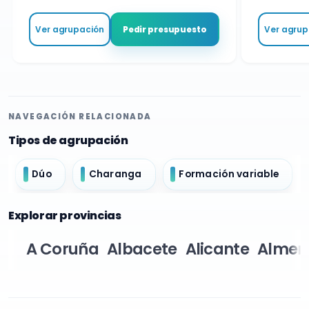
Ver agrupación
Ver agrupa
Pedir presupuesto
NAVEGACIÓN RELACIONADA
Tipos de agrupación
Dúo
Charanga
Formación variable
Explorar provincias
A Coruña
Albacete
Alicante
Almer