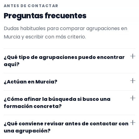
ANTES DE CONTACTAR
Preguntas frecuentes
Dudas habituales para comparar agrupaciones en
Murcia y escribir con más criterio.
¿Qué tipo de agrupaciones puedo encontrar
aquí?
Aquí verás agrupaciones que trabajan para eventos
¿Actúan en Murcia?
de empresa. Conviene comparar repertorio, tamaño
de la formación y vídeos antes de decidir.
Los perfiles que aparecen aquí han indicado que
¿Cómo afinar la búsqueda si busco una
trabajan en Murcia. Algunos son de la zona y otros se
formación concreta?
desplazan, así que merece la pena confirmar lugar
Empieza por el tipo de evento y la zona. Si ya sabes el
exacto, horarios y posibles gastos.
¿Qué conviene revisar antes de contactar con
formato que te encaja, usa el filtro de tipo de
una agrupación?
agrupación para quedarte con opciones más