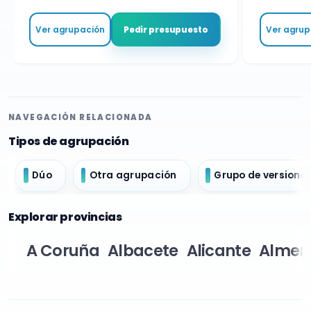
Ver agrupación
Ver agrupa
Pedir presupuesto
NAVEGACIÓN RELACIONADA
Tipos de agrupación
Dúo
Otra agrupación
Grupo de versione
Explorar provincias
A Coruña
Albacete
Alicante
Almer