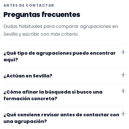
ANTES DE CONTACTAR
Preguntas frecuentes
Dudas habituales para comparar agrupaciones en
Sevilla y escribir con más criterio.
¿Qué tipo de agrupaciones puedo encontrar
aquí?
Aquí verás agrupaciones que trabajan para eventos
¿Actúan en Sevilla?
de empresa. Conviene comparar repertorio, tamaño
de la formación y vídeos antes de decidir.
Los perfiles que aparecen aquí han indicado que
¿Cómo afinar la búsqueda si busco una
trabajan en Sevilla. Algunos son de la zona y otros se
formación concreta?
desplazan, así que merece la pena confirmar lugar
Empieza por el tipo de evento y la zona. Si ya sabes el
exacto, horarios y posibles gastos.
¿Qué conviene revisar antes de contactar con
formato que te encaja, usa el filtro de tipo de
una agrupación?
agrupación para quedarte con opciones más