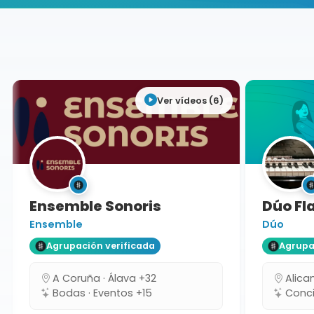
Buscador de músicos
Agrupaciones
Sevilla
Ver vídeos (6)
Ensemble Sonoris
Dúo Fla
Ensemble
Dúo
Agrupación verificada
Agrupaci
A Coruña · Álava +32
Alicant
Bodas · Eventos +15
Concie