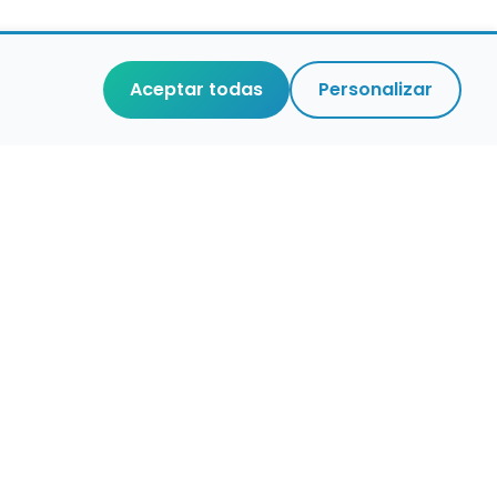
Aceptar todas
Personalizar
r que merece
cuidada,
 de verdad.