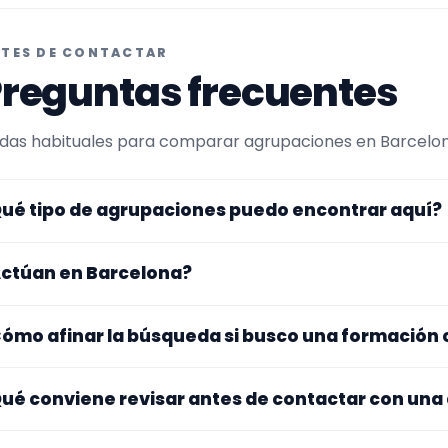
TES DE CONTACTAR
reguntas frecuentes
das habituales para comparar agrupaciones en Barcelona 
ué tipo de agrupaciones puedo encontrar aquí?
uí verás agrupaciones que trabajan para eventos de e
ctúan en Barcelona?
pertorio, tamaño de la formación y vídeos antes de decidi
s perfiles que aparecen aquí han indicado que trabajan e
ómo afinar la búsqueda si busco una formación
na y otros se desplazan, así que merece la pena confirmar
sibles gastos.
pieza por el tipo de evento y la zona. Si ya sabes el format
ué conviene revisar antes de contactar con una
po de agrupación para quedarte con opciones más cercan
jate en el repertorio, el tamaño real de la formación, la zo