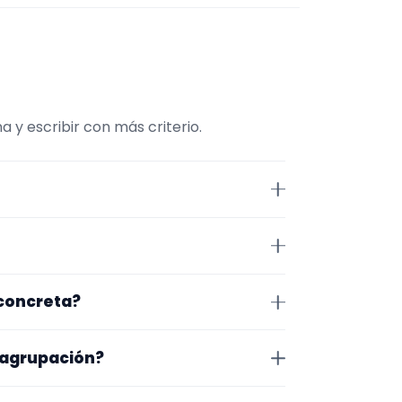
y escribir con más criterio.
mpresa. Conviene comparar
r.
n Barcelona. Algunos son de la
 concreta?
 lugar exacto, horarios y
o que te encaja, usa el filtro de
 agrupación?
as a lo que buscas.
na en la que trabajan, los vídeos