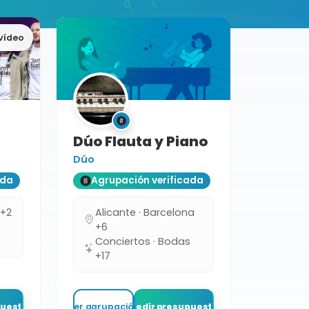
vídeo
Dúo Flauta y Piano
Dúo
ada
Agrupación verificada
 +2
Alicante · Barcelona
s
+6
Conciertos · Bodas
+17
puesto
Ver agrupación
Pedir presupuesto