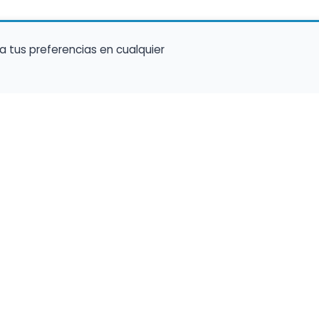
a tus preferencias en cualquier
talento ocupe el luga
a tu música en un marketplace con presencia 
lara y oportunidades preparadas para perfiles