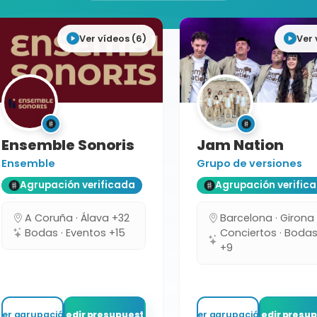
Ver vídeos (6)
Ver 
Ensemble Sonoris
Jam Nation
Ensemble
Grupo de versiones
Agrupación verificada
Agrupación verific
A Coruña · Álava +32
Barcelona · Girona
Bodas · Eventos +15
Conciertos · Boda
+9
Ver agrupación
Pedir presupuesto
Ver agrupación
Pedir presu