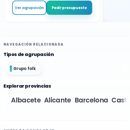
Ver agrupación
Pedir presupuesto
NAVEGACIÓN RELACIONADA
Tipos de agrupación
Grupo folk
Explorar provincias
Albacete
Alicante
Barcelona
Caste