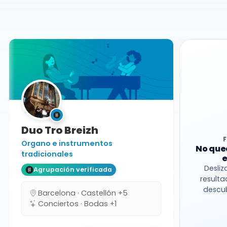
Huesca
Grupo folk
Duo Tro Breizh
Organo e instrumentos
No que
tradicionales
e
Desliz
Agrupación verificada
resulta
descub
Barcelona · Castellón +5
Conciertos · Bodas +1