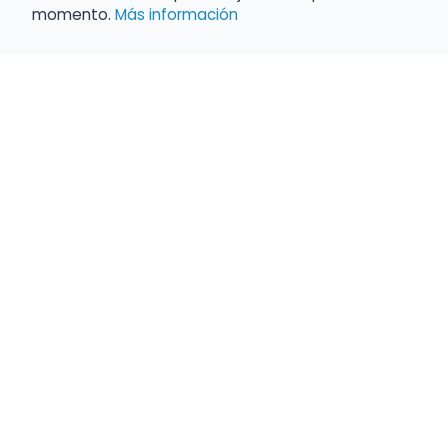
momento.
Más información
Haz que tu 
Present
búsqueda c