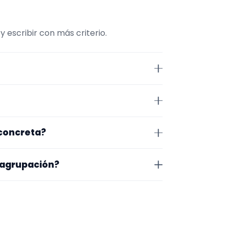
escribir con más criterio.
nviene comparar repertorio,
 Alicante. Algunos son de la
 concreta?
 lugar exacto, horarios y
o que te encaja, usa el filtro de
 agrupación?
as a lo que buscas.
na en la que trabajan, los vídeos
 más fácil será pedir algo