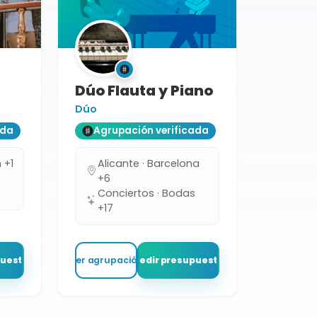
Dúo Flauta y Piano
Dúo
ada
Agrupación verificada
 +1
Alicante · Barcelona
s
+6
Conciertos · Bodas
+17
puesto
Ver agrupación
Pedir presupuesto