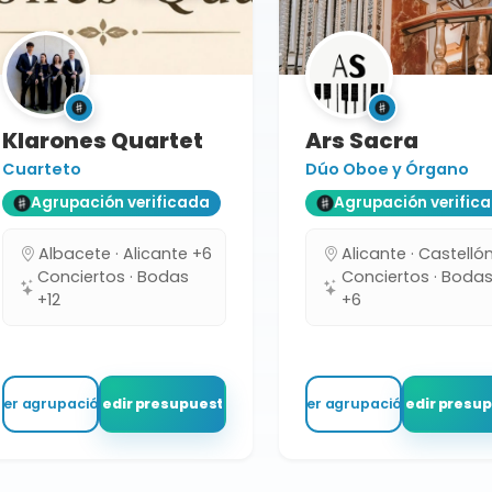
Klarones Quartet
Ars Sacra
Cuarteto
Dúo Oboe y Órgano
Agrupación verificada
Agrupación verific
Albacete · Alicante +6
Alicante · Castellón
Conciertos · Bodas
Conciertos · Boda
+12
+6
Ver agrupación
Pedir presupuesto
Ver agrupación
Pedir presu