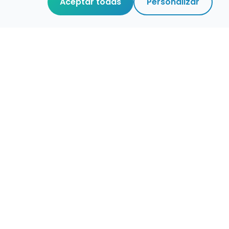
Aceptar todas
Personalizar
r que merece
cuidada,
 de verdad.