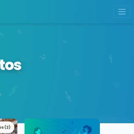
tos
.
os (2)