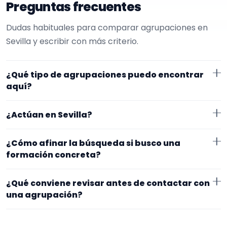
Preguntas frecuentes
Dudas habituales para comparar agrupaciones en
Sevilla y escribir con más criterio.
¿Qué tipo de agrupaciones puedo encontrar
aquí?
Aquí verás agrupaciones que trabajan para
¿Actúan en Sevilla?
conciertos. Conviene comparar repertorio, tamaño
de la formación y vídeos antes de decidir.
Los perfiles que aparecen aquí han indicado que
¿Cómo afinar la búsqueda si busco una
trabajan en Sevilla. Algunos son de la zona y otros se
formación concreta?
desplazan, así que merece la pena confirmar lugar
Empieza por el tipo de evento y la zona. Si ya sabes el
exacto, horarios y posibles gastos.
¿Qué conviene revisar antes de contactar con
formato que te encaja, usa el filtro de tipo de
una agrupación?
agrupación para quedarte con opciones más
Fíjate en el repertorio, el tamaño real de la
cercanas a lo que buscas.