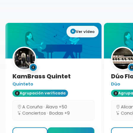
Sevilla
Ver vídeo
KamBrass Quintet
Dúo Fla
Quinteto
Dúo
Agrupación verificada
Agrupaci
A Coruña · Álava +50
Alicant
Conciertos · Bodas +9
Concie