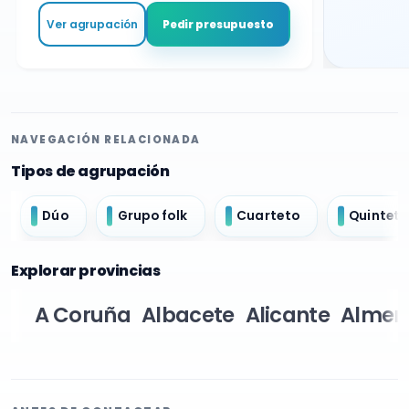
Ver agrupación
Pedir presupuesto
NAVEGACIÓN RELACIONADA
Tipos de agrupación
Dúo
Grupo folk
Cuarteto
Quinteto
Explorar provincias
A Coruña
Albacete
Alicante
Almer