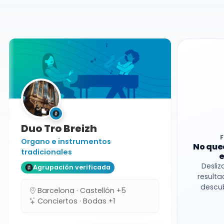
Castellón
Grupo folk
Duo Tro Breizh
Organo e instrumentos
No que
tradicionales
e
Desliz
Agrupación verificada
resulta
descub
Barcelona · Castellón +5
Conciertos · Bodas +1