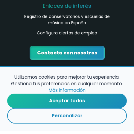
Enlaces de interés
Registro de conservatorios y escuelas de
música en España
Configura alertas de empleo
Contacta con nosotros
Utilizamos cookies para mejorar tu experiencia.
Gestiona tus preferencias en cualquier momento.
Más información
Aceptar todas
Política de Cookies
Personalizar
Política de Privacidad
Condiciones de Uso