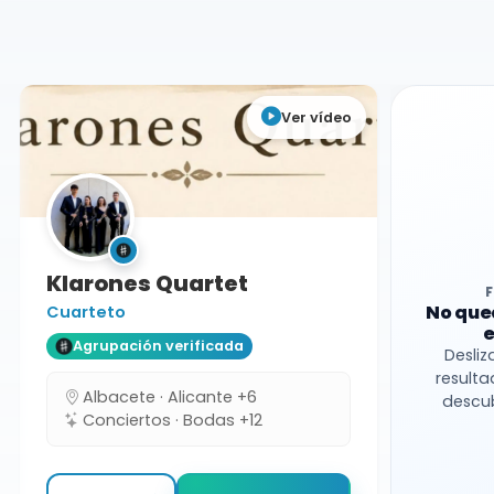
Toledo
Cuarteto
Ver vídeo
Klarones Quartet
No que
Cuarteto
e
Agrupación verificada
Desliz
resulta
Albacete · Alicante +6
descub
Conciertos · Bodas +12