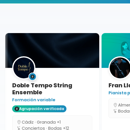
Buscador de músicos
Agrupaciones
Granada
Doble Tempo String
Fran Ll
Ensemble
Pianista p
Formación variable
Almería
Agrupación verificada
Bodas 
Cádiz · Granada +1
Conciertos · Bodas +12