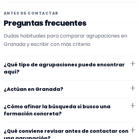
ANTES DE CONTACTAR
Preguntas frecuentes
Dudas habituales para comparar agrupaciones en
Granada y escribir con más criterio.
¿Qué tipo de agrupaciones puedo encontrar
aquí?
Aquí verás agrupaciones que trabajan para cócteles.
¿Actúan en Granada?
Conviene comparar repertorio, tamaño de la
formación y vídeos antes de decidir.
Los perfiles que aparecen aquí han indicado que
¿Cómo afinar la búsqueda si busco una
trabajan en Granada. Algunos son de la zona y otros
formación concreta?
se desplazan, así que merece la pena confirmar lugar
Empieza por el tipo de evento y la zona. Si ya sabes el
exacto, horarios y posibles gastos.
¿Qué conviene revisar antes de contactar con
formato que te encaja, usa el filtro de tipo de
una agrupación?