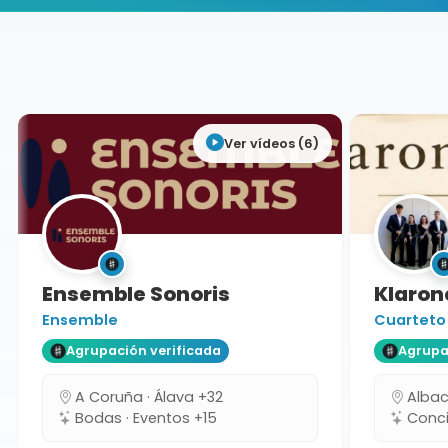
Buscador de músicos
Agrupaciones
Ciudad Real
Ver vídeos (6)
Ensemble Sonoris
Klarone
Ensemble
Cuarteto
Agrupación verificada
Agrupaci
A Coruña · Álava +32
Albacet
Bodas · Eventos +15
Concie