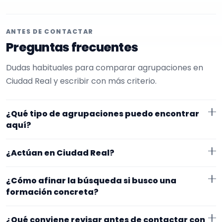
ANTES DE CONTACTAR
Preguntas frecuentes
Dudas habituales para comparar agrupaciones en
Ciudad Real y escribir con más criterio.
¿Qué tipo de agrupaciones puedo encontrar
aquí?
Aquí verás agrupaciones que trabajan para cócteles.
¿Actúan en Ciudad Real?
Conviene comparar repertorio, tamaño de la
formación y vídeos antes de decidir.
Los perfiles que aparecen aquí han indicado que
¿Cómo afinar la búsqueda si busco una
trabajan en Ciudad Real. Algunos son de la zona y
formación concreta?
otros se desplazan, así que merece la pena
Empieza por el tipo de evento y la zona. Si ya sabes el
confirmar lugar exacto, horarios y posibles gastos.
¿Qué conviene revisar antes de contactar con