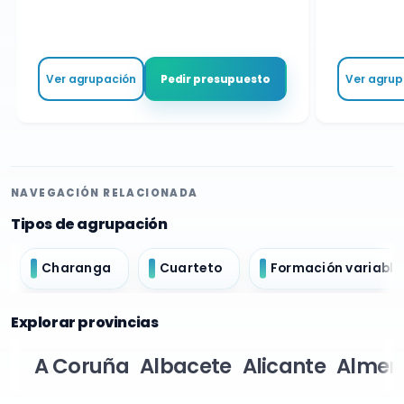
Ver agrupación
Ver agrupa
Pedir presupuesto
NAVEGACIÓN RELACIONADA
Tipos de agrupación
Charanga
Cuarteto
Formación variable
Explorar provincias
A Coruña
Albacete
Alicante
Almer