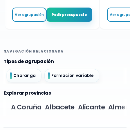
Ver agrupación
Ver agru
Pedir presupuesto
NAVEGACIÓN RELACIONADA
Tipos de agrupación
Charanga
Formación variable
Explorar provincias
A Coruña
Albacete
Alicante
Almer