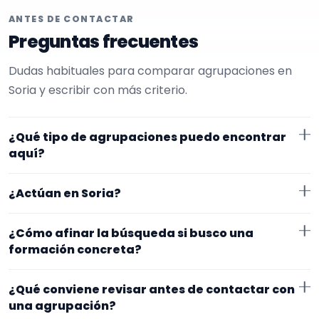
ANTES DE CONTACTAR
Preguntas frecuentes
Dudas habituales para comparar agrupaciones en
Soria y escribir con más criterio.
¿Qué tipo de agrupaciones puedo encontrar
aquí?
Aquí verás agrupaciones que trabajan para cócteles.
¿Actúan en Soria?
Conviene comparar repertorio, tamaño de la
formación y vídeos antes de decidir.
Los perfiles que aparecen aquí han indicado que
¿Cómo afinar la búsqueda si busco una
trabajan en Soria. Algunos son de la zona y otros se
formación concreta?
desplazan, así que merece la pena confirmar lugar
Empieza por el tipo de evento y la zona. Si ya sabes el
exacto, horarios y posibles gastos.
¿Qué conviene revisar antes de contactar con
formato que te encaja, usa el filtro de tipo de
una agrupación?
agrupación para quedarte con opciones más