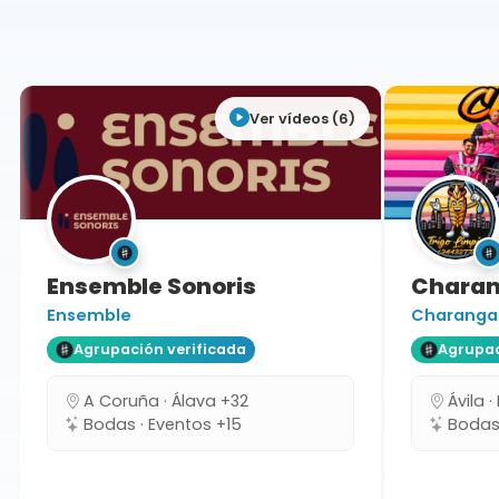
Soria
Ver vídeos (6)
Ensemble Sonoris
Charan
Ensemble
Charanga
Agrupación verificada
Agrupa
A Coruña · Álava +32
Ávila
Bodas · Eventos +15
Bodas