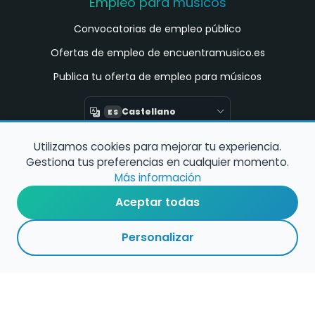
Empleo para músicos
Convocatorias de empleo público
Ofertas de empleo de encuentramusico.es
Publica tu oferta de empleo para músicos
Castellano
ES
Utilizamos cookies para mejorar tu experiencia.
Encuentra Músico
Gestiona tus preferencias en cualquier momento.
Buscador de Músicos
Más información
Encuentra Pianista Acompañante
Aceptar todas
Asesoría para músicos y docentes
Personalizar
Enlaces de interés
Registro de conservatorios y escuelas de
música en España