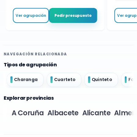
Ver agrupación
Ver agrupa
Pedir presupuesto
NAVEGACIÓN RELACIONADA
Tipos de agrupación
Charanga
Cuarteto
Quinteto
For
Explorar provincias
A Coruña
Albacete
Alicante
Almer