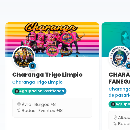
Toledo
Charanga
Charanga Trigo Limpio
CHARAN
FANEGA
Charanga Trigo Limpio
Charanga 
Agrupación verificada
de pasarlo
Ávila · Burgos +8
Agrupaci
Bodas · Eventos +18
Albacet
Bodas 