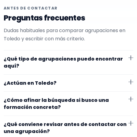
ANTES DE CONTACTAR
Preguntas frecuentes
Dudas habituales para comparar agrupaciones en
Toledo y escribir con más criterio.
¿Qué tipo de agrupaciones puedo encontrar
aquí?
Aquí verás agrupaciones que trabajan para
¿Actúan en Toledo?
ceremonias civiles. En esta página la selección está
más afinada hacia charanga. Conviene comparar
Los perfiles que aparecen aquí han indicado que
¿Cómo afinar la búsqueda si busco una
repertorio, tamaño de la formación y vídeos antes de
trabajan en Toledo. Algunos son de la zona y otros se
formación concreta?
decidir.
desplazan, así que merece la pena confirmar lugar
Si este tipo de formación se te queda corto o
exacto, horarios y posibles gastos.
¿Qué conviene revisar antes de contactar con
demasiado específico, cambia el subtipo o quítalo
una agrupación?
para abrir la búsqueda. Suele funcionar mejor