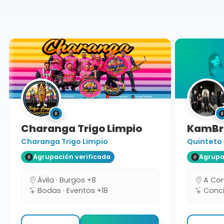
Burgos
Charanga Trigo Limpio
KamBra
Charanga Trigo Limpio
Quinteto
Agrupación verificada
Agrupaci
Ávila · Burgos +8
A Coru
Bodas · Eventos +18
Concie