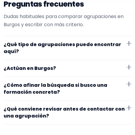
Preguntas frecuentes
Dudas habituales para comparar agrupaciones en
Burgos y escribir con más criterio.
¿Qué tipo de agrupaciones puedo encontrar
aquí?
Aquí verás agrupaciones que trabajan para
¿Actúan en Burgos?
ceremonias civiles. Conviene comparar repertorio,
tamaño de la formación y vídeos antes de decidir.
Los perfiles que aparecen aquí han indicado que
¿Cómo afinar la búsqueda si busco una
trabajan en Burgos. Algunos son de la zona y otros se
formación concreta?
desplazan, así que merece la pena confirmar lugar
Empieza por el tipo de evento y la zona. Si ya sabes el
exacto, horarios y posibles gastos.
¿Qué conviene revisar antes de contactar con
formato que te encaja, usa el filtro de tipo de
una agrupación?
agrupación para quedarte con opciones más
Fíjate en el repertorio, el tamaño real de la
cercanas a lo que buscas.