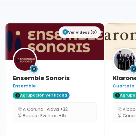
Alicante
Ver vídeos (6)
Ensemble Sonoris
Klarone
Ensemble
Cuarteto
Agrupación verificada
Agrupaci
A Coruña · Álava +32
Albacet
Bodas · Eventos +15
Concie