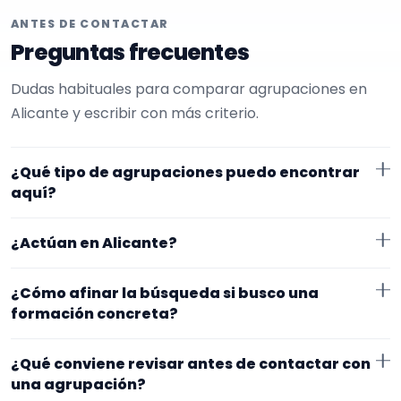
ANTES DE CONTACTAR
Preguntas frecuentes
Dudas habituales para comparar agrupaciones en
Alicante y escribir con más criterio.
¿Qué tipo de agrupaciones puedo encontrar
aquí?
Aquí verás agrupaciones que trabajan para
¿Actúan en Alicante?
ceremonias civiles. Conviene comparar repertorio,
tamaño de la formación y vídeos antes de decidir.
Los perfiles que aparecen aquí han indicado que
¿Cómo afinar la búsqueda si busco una
trabajan en Alicante. Algunos son de la zona y otros
formación concreta?
se desplazan, así que merece la pena confirmar lugar
Empieza por el tipo de evento y la zona. Si ya sabes el
exacto, horarios y posibles gastos.
¿Qué conviene revisar antes de contactar con
formato que te encaja, usa el filtro de tipo de
una agrupación?
agrupación para quedarte con opciones más