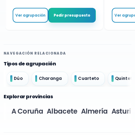
Ver agrupación
Ver agrupa
Pedir presupuesto
NAVEGACIÓN RELACIONADA
Tipos de agrupación
Dúo
Charanga
Cuarteto
Quintet
Explorar provincias
A Coruña
Albacete
Almería
Asturi