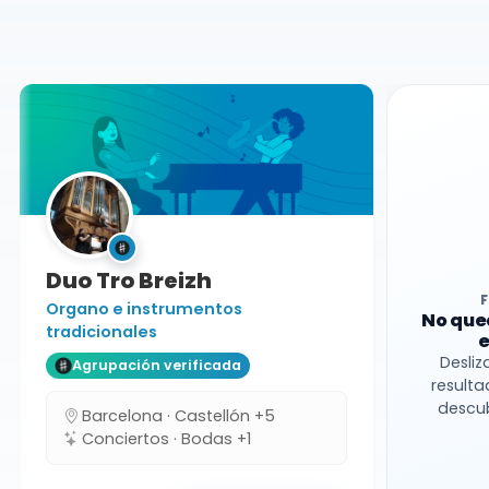
Tarragona
Grupo folk
Duo Tro Breizh
Organo e instrumentos
No que
tradicionales
e
Desliz
Agrupación verificada
resulta
descub
Barcelona · Castellón +5
Conciertos · Bodas +1