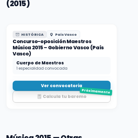
(2015)
HISTÓRICA
País Vasco
Concurso-oposición Maestros
Música 2015 – Gobierno Vasco (País
Vasco)
Cuerpo de Maestros
1 especialidad convocada
Ver convocatoria
Próximamente
Calcula tu baremo
Música 2015 — Otras