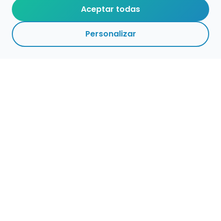
Aceptar todas
Personalizar
Empleo para músicos
Convocatorias de empleo público
Ofertas de empleo de encuentramusico.es
Publica tu oferta de empleo para músicos
Encuentra Músico