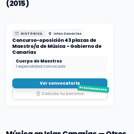
(2015)
HISTÓRICA
Islas Canarias
Concurso-oposición 43 plazas de
Maestro/a de Música – Gobierno de
Canarias
Cuerpo de Maestros
1 especialidad convocada
Ver convocatoria
Próximamente
Calcula tu baremo
Música en Islas Canarias — Otros