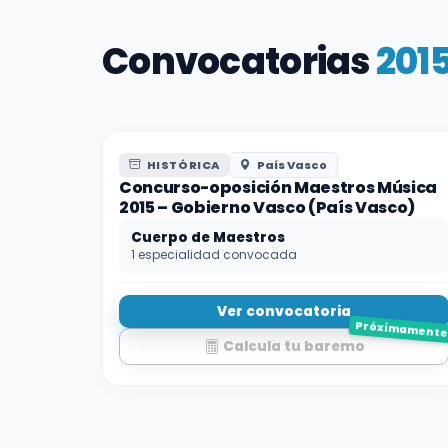
Convocatorias
201
HISTÓRICA
País Vasco
Concurso-oposición Maestros Música
2015 – Gobierno Vasco (País Vasco)
Cuerpo de Maestros
1 especialidad convocada
Ver convocatoria
Próximament
Calcula tu baremo