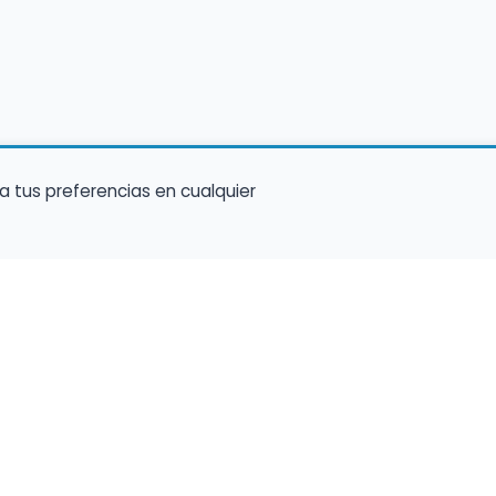
a tus preferencias en cualquier
Encuentra Músico
Enl
Regi
Buscador de Músicos
músi
s
Encuentra Pianista Acompañante