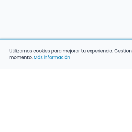
Utilizamos cookies para mejorar tu experiencia. Gestion
momento.
Más información
Empleo para músicos
Convocatorias de empleo público
Ofertas de empleo de encuentramusico.e