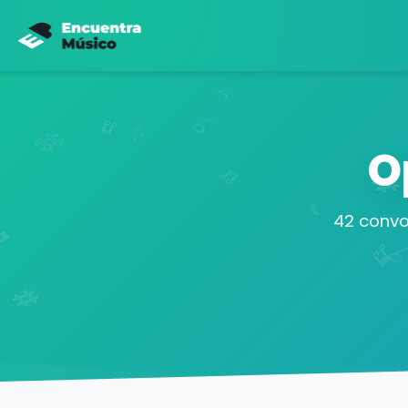
O
42 convo