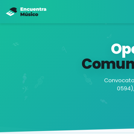
Opo
Comuni
Convocator
0594)