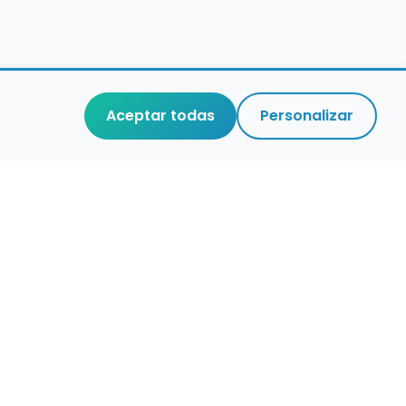
Aceptar todas
Personalizar
aces de interés
stro de conservatorios y escuelas de
ca en España
igura alertas de empleo