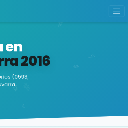
a en
rra
2016
rios (0593,
varra.