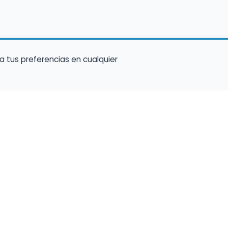
a tus preferencias en cualquier
Encuentra Músico
Enl
Regi
Buscador de Músicos
músi
s
Encuentra Pianista Acompañante
Conf
Asesoría para músicos y docentes