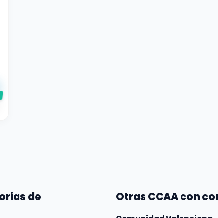
e
orias de
Otras CCAA con co