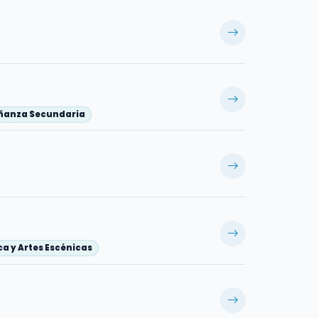
eñanza Secundaria
a y Artes Escénicas