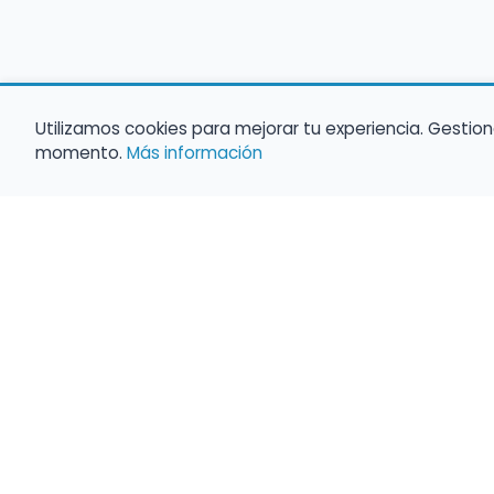
Utilizamos cookies para mejorar tu experiencia. Gestion
momento.
Más información
Empleo para músicos
Convocatorias de empleo público
Ofertas de empleo de encuentramusico.e
Publica tu oferta de empleo para músicos