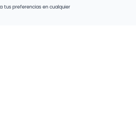
a tus preferencias en cualquier
Encuentra Músico
Enl
Regi
Buscador de Músicos
músi
s
Encuentra Pianista Acompañante
Conf
Asesoría para músicos y docentes
C