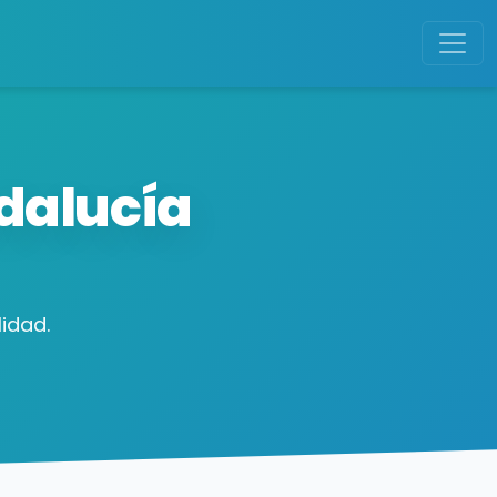
dalucía
idad.