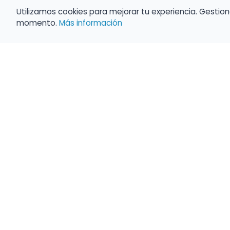
Utilizamos cookies para mejorar tu experiencia. Gestion
momento.
Más información
Empleo para músicos
Convocatorias de empleo público
Ofertas de empleo de encuentramusico.e
Publica tu oferta de empleo para músicos