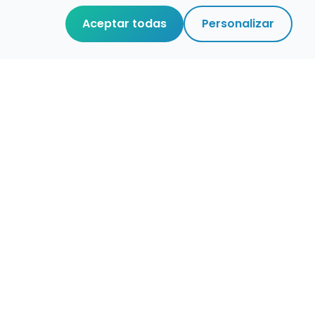
Aceptar todas
Personalizar
aces de interés
stro de conservatorios y escuelas de
ca en España
igura alertas de empleo
ontacta con nosotros