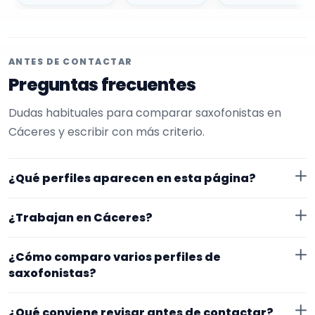
ANTES DE CONTACTAR
Preguntas frecuentes
Dudas habituales para comparar saxofonistas en
Cáceres y escribir con más criterio.
¿Qué perfiles aparecen en esta página?
Aquí se muestran saxofonistas con perfil público en
¿Trabajan en Cáceres?
EncuentraMúsico. Además, la página se centra en
perfiles que trabajan en Cáceres.
Los perfiles de esta landing tienen cobertura pública
¿Cómo comparo varios perfiles de
en Cáceres. Aun así, conviene confirmar lugar exacto,
saxofonistas?
fechas, desplazamiento y disponibilidad antes de
Compara especialidad principal, experiencia, vídeos o
cerrar nada.
¿Qué conviene revisar antes de contactar?