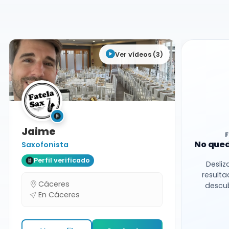
Cáceres
Ver vídeos (3)
Jaime
No qued
Saxofonista
Perfil verificado
Desliz
resulta
Cáceres
descub
En Cáceres