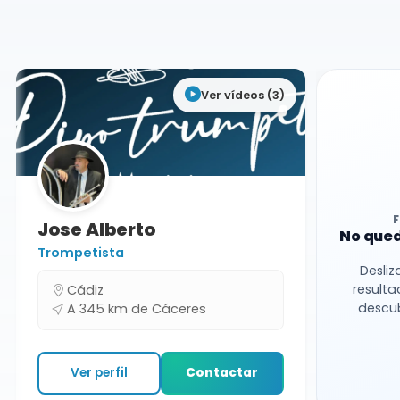
Cáceres
Ver vídeos (3)
Jose Alberto
No qued
Trompetista
Desliz
resulta
Cádiz
descub
A 345 km de Cáceres
Ver perfil
Contactar