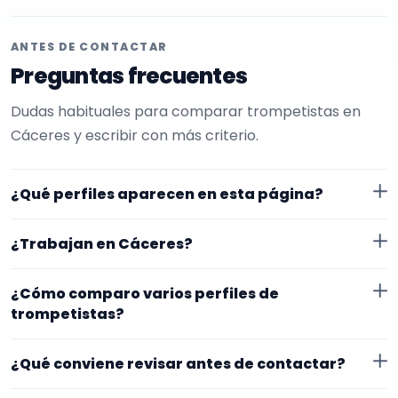
ANTES DE CONTACTAR
Preguntas frecuentes
Dudas habituales para comparar trompetistas en
Cáceres y escribir con más criterio.
¿Qué perfiles aparecen en esta página?
Aquí se muestran trompetistas con perfil público en
¿Trabajan en Cáceres?
EncuentraMúsico. Además, la página se centra en
perfiles que trabajan en Cáceres.
Los perfiles de esta landing tienen cobertura pública
¿Cómo comparo varios perfiles de
en Cáceres. Aun así, conviene confirmar lugar exacto,
trompetistas?
fechas, desplazamiento y disponibilidad antes de
Compara especialidad principal, experiencia, vídeos o
cerrar nada.
¿Qué conviene revisar antes de contactar?
audios, ubicación y claridad del perfil. Un mensaje