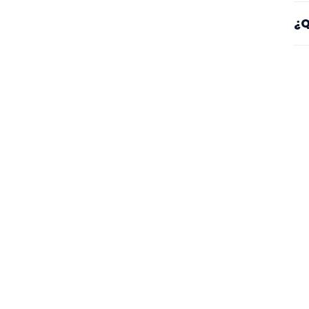
Sí
¿Q
es
Mi
se