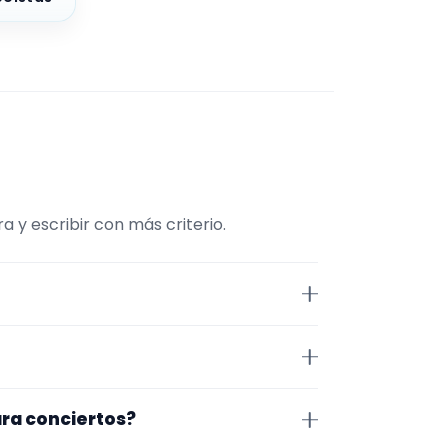
y escribir con más criterio.
entraMúsico. La selección está
demás, la página se centra en
arra. Aun así, conviene
ra conciertos?
idad antes de cerrar nada.