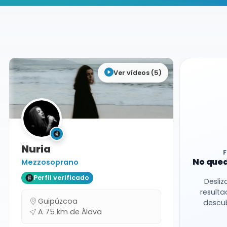
Buscador de músicos
Músicos
Conciertos
Álava
Ver vídeos (5)
Nuria
No qued
Mezzosoprano
Perfil verificado
Desliz
resulta
Guipúzcoa
descub
A 75 km de Álava