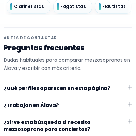
Clarinetistas
Fagotistas
Flautistas
ANTES DE CONTACTAR
Preguntas frecuentes
Dudas habituales para comparar mezzosopranos en
Álava y escribir con más criterio.
¿Qué perfiles aparecen en esta página?
Aquí se muestran mezzosopranos con perfil público
¿Trabajan en Álava?
en EncuentraMúsico. La selección está filtrada por
experiencia o disponibilidad para conciertos. Además,
Los perfiles de esta landing tienen cobertura pública
¿Sirve esta búsqueda si necesito
la página se centra en perfiles que trabajan en Álava.
en Álava. Aun así, conviene confirmar lugar exacto,
mezzosoprano para conciertos?
fechas, desplazamiento y disponibilidad antes de