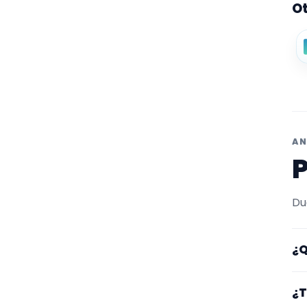
Ot
AN
P
Du
¿Q
Aq
¿T
fi