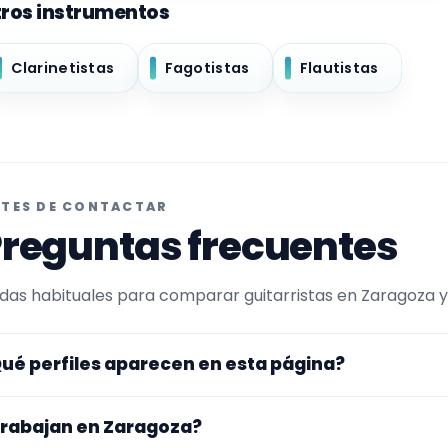
ros instrumentos
Clarinetistas
Fagotistas
Flautistas
TES DE CONTACTAR
reguntas frecuentes
das habituales para comparar guitarristas en Zaragoza y e
ué perfiles aparecen en esta página?
uí se muestran guitarristas con perfil público en Encuent
rabajan en Zaragoza?
ltrada por experiencia o disponibilidad para docente. Ade