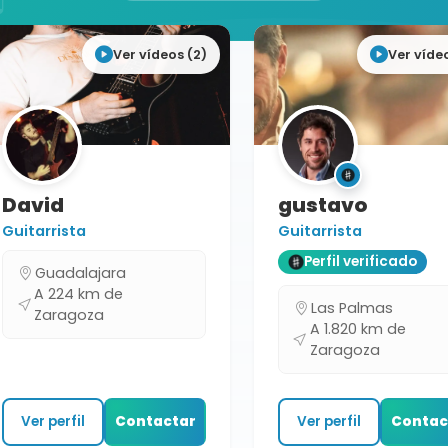
Ver vídeos (2)
Ver víde
David
gustavo
Guitarrista
Guitarrista
Perfil verificado
Guadalajara
A 224 km de
Las Palmas
Zaragoza
A 1.820 km de
Zaragoza
Ver perfil
Contactar
Ver perfil
Contac