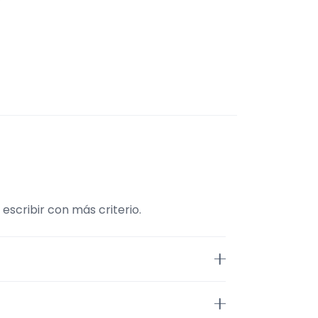
scribir con más criterio.
raMúsico. La selección está
más, la página se centra en