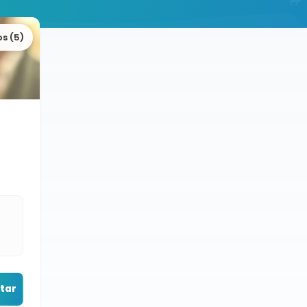
os (5)
tar