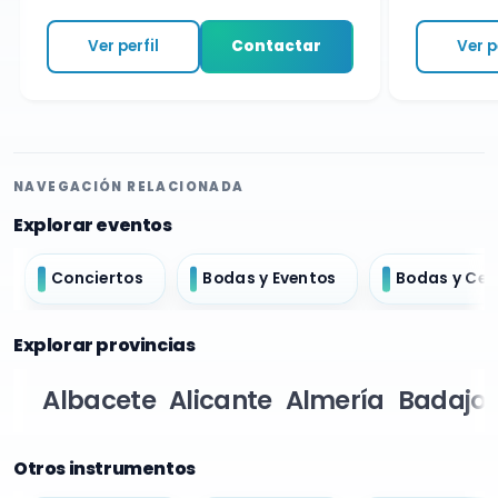
Ver perfil
Contactar
Ver per
NAVEGACIÓN RELACIONADA
Explorar eventos
Conciertos
Bodas y Eventos
Bodas y Ce
Explorar provincias
Albacete
Alicante
Almería
Badajoz
Otros instrumentos