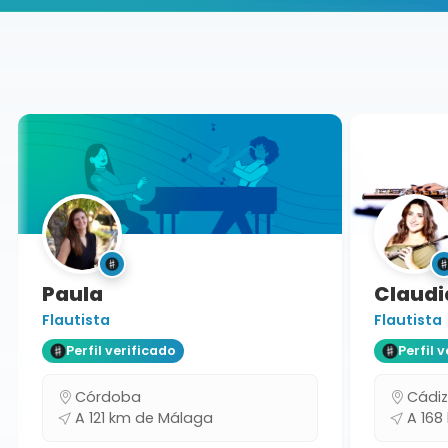
Buscador de músicos
Músicos
Clases Particulares
Málaga
Paula
Claudia
Flautista
Flautista
Perfil verificado
Perfil ve
Córdoba
Cádiz
A 121 km de Málaga
A 168 