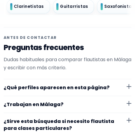
Clarinetistas
Guitarristas
Saxofonistas
ANTES DE CONTACTAR
Preguntas frecuentes
Dudas habituales para comparar flautistas en Málaga
y escribir con más criterio.
¿Qué perfiles aparecen en esta página?
Aquí se muestran flautistas con perfil público en
¿Trabajan en Málaga?
EncuentraMúsico. La selección está filtrada por
experiencia o disponibilidad para clases particulares.
Los perfiles de esta landing tienen cobertura pública
¿Sirve esta búsqueda si necesito flautista
Además, la página se centra en perfiles que trabajan
en Málaga. Aun así, conviene confirmar lugar exacto,
para clases particulares?
en Málaga.
fechas, desplazamiento y disponibilidad antes de