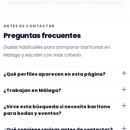
ANTES DE CONTACTAR
Preguntas frecuentes
Dudas habituales para comparar barítonos en
Málaga y escribir con más criterio.
¿Qué perfiles aparecen en esta página?
Aquí se muestran barítonos con perfil público en
¿Trabajan en Málaga?
EncuentraMúsico. La selección está filtrada por
experiencia o disponibilidad para bodas y eventos.
Los perfiles de esta landing tienen cobertura pública
¿Sirve esta búsqueda si necesito barítono
Además, la página se centra en perfiles que trabajan
en Málaga. Aun así, conviene confirmar lugar exacto,
para bodas y eventos?
en Málaga.
fechas, desplazamiento y disponibilidad antes de
Sí. La landing reúne perfiles que han indicado ese
cerrar nada.
¿Qué conviene revisar antes de contactar?