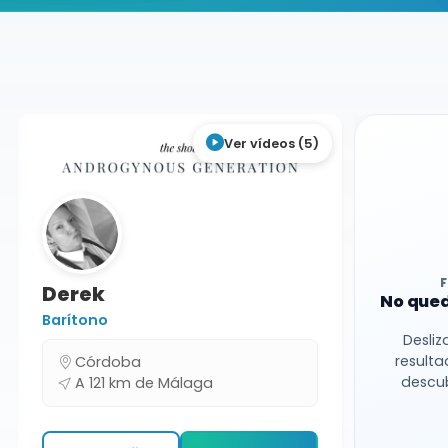
Buscador de músicos
Músicos
Bodas y Eventos
Málaga
Ver vídeos (5)
Derek
No qued
Barítono
Desliz
resulta
Córdoba
descub
A 121 km de Málaga