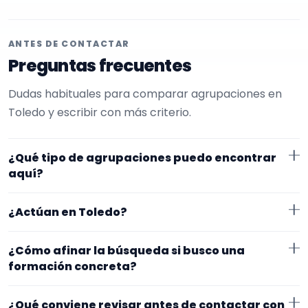
ANTES DE CONTACTAR
Preguntas frecuentes
Dudas habituales para comparar agrupaciones en
Toledo y escribir con más criterio.
¿Qué tipo de agrupaciones puedo encontrar
aquí?
Aquí verás agrupaciones que trabajan para
¿Actúan en Toledo?
procesiones. Conviene comparar repertorio, tamaño
de la formación y vídeos antes de decidir.
Los perfiles que aparecen aquí han indicado que
¿Cómo afinar la búsqueda si busco una
trabajan en Toledo. Algunos son de la zona y otros se
formación concreta?
desplazan, así que merece la pena confirmar lugar
Empieza por el tipo de evento y la zona. Si ya sabes el
exacto, horarios y posibles gastos.
¿Qué conviene revisar antes de contactar con