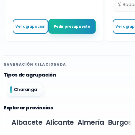
Bodas 
Ver agrupación
Ver agrupa
Pedir presupuesto
NAVEGACIÓN RELACIONADA
Tipos de agrupación
Charanga
Explorar provincias
Albacete
Alicante
Almería
Burgos