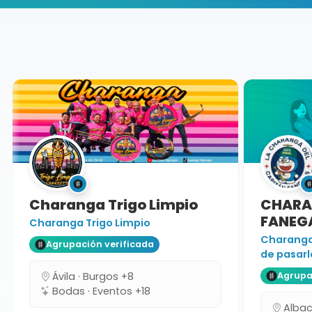
Buscador de músicos
Agrupaciones
Toledo
Charanga Trigo Limpio
CHARAN
FANEGA
Charanga Trigo Limpio
Charanga 
Agrupación verificada
de pasarlo
Ávila · Burgos +8
Agrupaci
Bodas · Eventos +18
Albacet