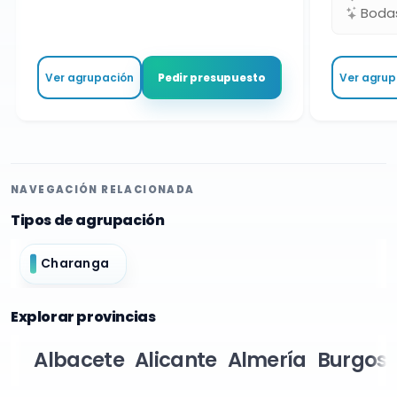
Bodas 
Ver agrupación
Ver agrupa
Pedir presupuesto
NAVEGACIÓN RELACIONADA
Tipos de agrupación
Charanga
Explorar provincias
Albacete
Alicante
Almería
Burgos