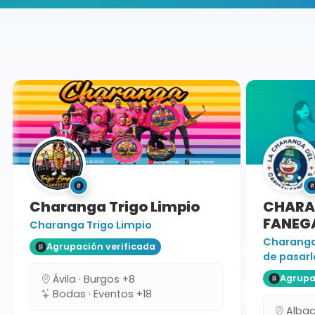
Buscador de músicos
Agrupaciones
Madrid
Charanga Trigo Limpio
CHARAN
FANEGA
Charanga Trigo Limpio
Charanga 
Agrupación verificada
de pasarlo
Ávila · Burgos +8
Agrupaci
Bodas · Eventos +18
Albacet