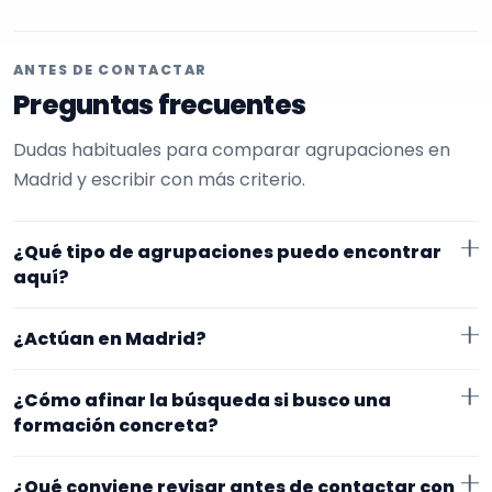
ANTES DE CONTACTAR
Preguntas frecuentes
Dudas habituales para comparar agrupaciones en
Madrid y escribir con más criterio.
¿Qué tipo de agrupaciones puedo encontrar
aquí?
Aquí verás agrupaciones que trabajan para
¿Actúan en Madrid?
procesiones. Conviene comparar repertorio, tamaño
de la formación y vídeos antes de decidir.
Los perfiles que aparecen aquí han indicado que
¿Cómo afinar la búsqueda si busco una
trabajan en Madrid. Algunos son de la zona y otros se
formación concreta?
desplazan, así que merece la pena confirmar lugar
Empieza por el tipo de evento y la zona. Si ya sabes el
exacto, horarios y posibles gastos.
¿Qué conviene revisar antes de contactar con