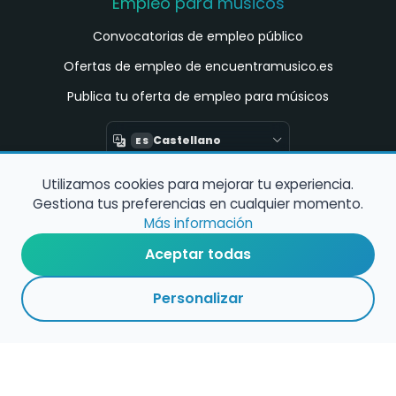
Empleo para músicos
Convocatorias de empleo público
Ofertas de empleo de encuentramusico.es
Publica tu oferta de empleo para músicos
Castellano
ES
Utilizamos cookies para mejorar tu experiencia.
Encuentra Músico
Gestiona tus preferencias en cualquier momento.
Buscador de Músicos
Más información
Encuentra Pianista Acompañante
Aceptar todas
Asesoría para músicos y docentes
Personalizar
Enlaces de interés
Registro de conservatorios y escuelas de
música en España