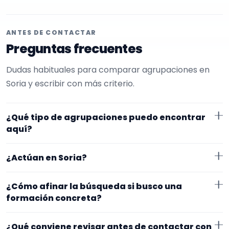
ANTES DE CONTACTAR
Preguntas frecuentes
Dudas habituales para comparar agrupaciones en
Soria y escribir con más criterio.
¿Qué tipo de agrupaciones puedo encontrar
aquí?
Aquí verás agrupaciones que trabajan para
¿Actúan en Soria?
procesiones. En esta página la selección está más
afinada hacia charanga. Conviene comparar
Los perfiles que aparecen aquí han indicado que
¿Cómo afinar la búsqueda si busco una
repertorio, tamaño de la formación y vídeos antes de
trabajan en Soria. Algunos son de la zona y otros se
formación concreta?
decidir.
desplazan, así que merece la pena confirmar lugar
Si este tipo de formación se te queda corto o
exacto, horarios y posibles gastos.
¿Qué conviene revisar antes de contactar con