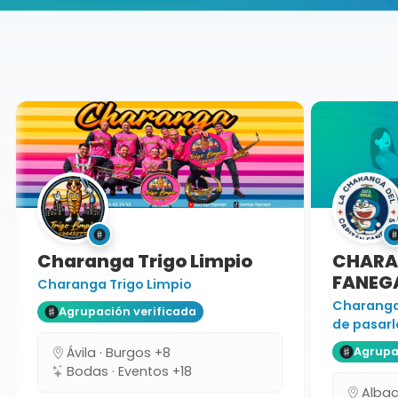
Buscador de músicos
Agrupaciones
Soria
Charanga
Charanga Trigo Limpio
CHARAN
FANEGA
Charanga Trigo Limpio
Charanga 
Agrupación verificada
de pasarlo
Ávila · Burgos +8
Agrupaci
Bodas · Eventos +18
Albacet