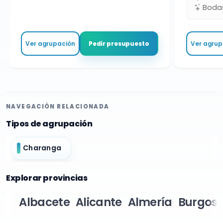
Bodas 
Ver agrupación
Ver agrupa
Pedir presupuesto
NAVEGACIÓN RELACIONADA
Tipos de agrupación
Charanga
Explorar provincias
Albacete
Alicante
Almería
Burgos