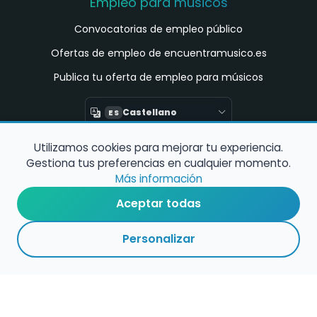
Empleo para músicos
Convocatorias de empleo público
Ofertas de empleo de encuentramusico.es
Publica tu oferta de empleo para músicos
Castellano
ES
Utilizamos cookies para mejorar tu experiencia.
Encuentra Músico
Gestiona tus preferencias en cualquier momento.
Buscador de Músicos
Más información
Encuentra Pianista Acompañante
Aceptar todas
Asesoría para músicos y docentes
Personalizar
Enlaces de interés
Registro de conservatorios y escuelas de
música en España