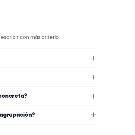
scribir con más criterio.
esta página la selección está
, tamaño de la formación y
n Burgos. Algunos son de la zona
 concreta?
r exacto, horarios y posibles
pecífico, cambia el subtipo o
 agrupación?
inar primero evento y zona, y
na en la que trabajan, los vídeos