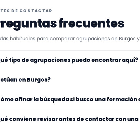
TES DE CONTACTAR
reguntas frecuentes
das habituales para comparar agrupaciones en Burgos y e
ué tipo de agrupaciones puedo encontrar aquí?
uí verás agrupaciones que trabajan para procesiones. En 
ctúan en Burgos?
s afinada hacia charanga. Conviene comparar repertorio
deos antes de decidir.
s perfiles que aparecen aquí han indicado que trabajan e
ómo afinar la búsqueda si busco una formación
otros se desplazan, así que merece la pena confirmar luga
stos.
 este tipo de formación se te queda corto o demasiado es
ué conviene revisar antes de contactar con una
ítalo para abrir la búsqueda. Suele funcionar mejor comb
inar después.
jate en el repertorio, el tamaño real de la formación, la zo