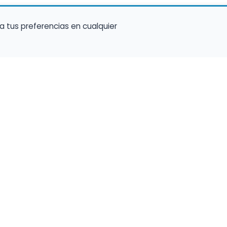
a tus preferencias en cualquier
talento ocupe el luga
a tu música en un marketplace con presencia 
lara y oportunidades preparadas para perfiles