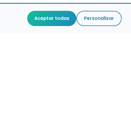
Aceptar todas
Personalizar
r que merece
cuidada,
 de verdad.