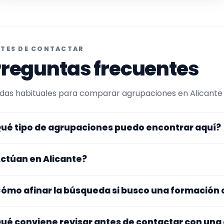
TES DE CONTACTAR
reguntas frecuentes
das habituales para comparar agrupaciones en Alicante y 
ué tipo de agrupaciones puedo encontrar aquí?
uí verás agrupaciones que trabajan para procesiones. En 
ctúan en Alicante?
s afinada hacia charanga. Conviene comparar repertorio
deos antes de decidir.
s perfiles que aparecen aquí han indicado que trabajan en
ómo afinar la búsqueda si busco una formación
na y otros se desplazan, así que merece la pena confirmar
sibles gastos.
 este tipo de formación se te queda corto o demasiado es
ué conviene revisar antes de contactar con una