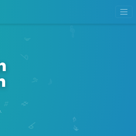
n
n
.