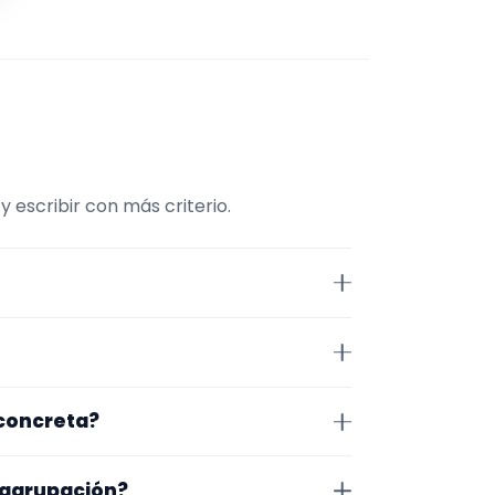
escribir con más criterio.
esta página la selección está
, tamaño de la formación y
 Alicante. Algunos son de la
 concreta?
 lugar exacto, horarios y
pecífico, cambia el subtipo o
 agrupación?