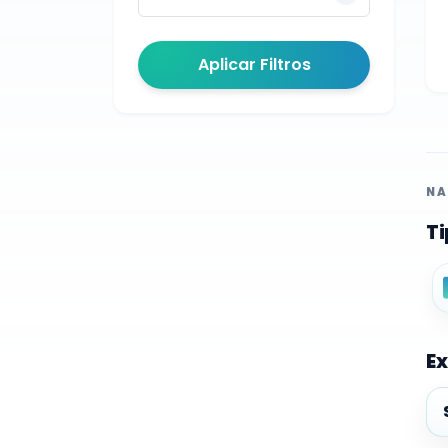
Aplicar Filtros
NA
Ti
Ex
Ex