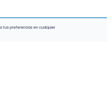
a tus preferencias en cualquier
talento ocupe el luga
a tu música en un marketplace con presencia 