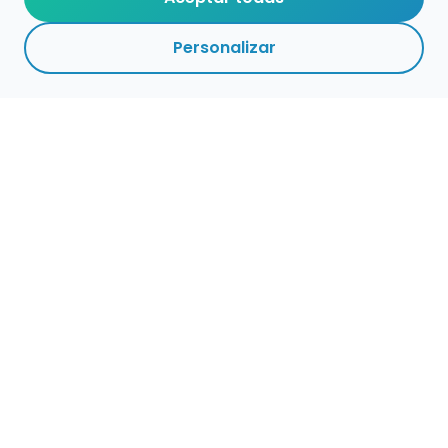
Personalizar
Haz que tu talento
ocupe el lugar que
merece
Presenta tu música en un marketplace con
presencia cuidada, búsqueda clara y