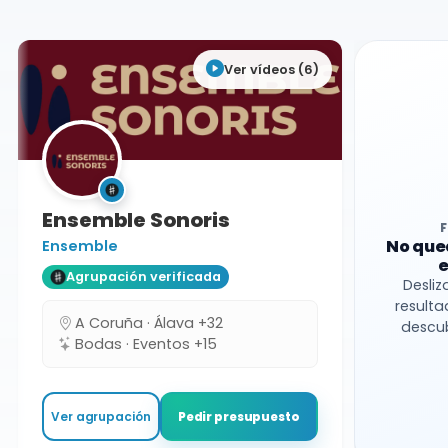
Formación variable
Ver vídeos (6)
Ensemble Sonoris
No que
Ensemble
e
Agrupación verificada
Desliz
resulta
A Coruña · Álava +32
descub
Bodas · Eventos +15
Ver agrupación
Pedir presupuesto