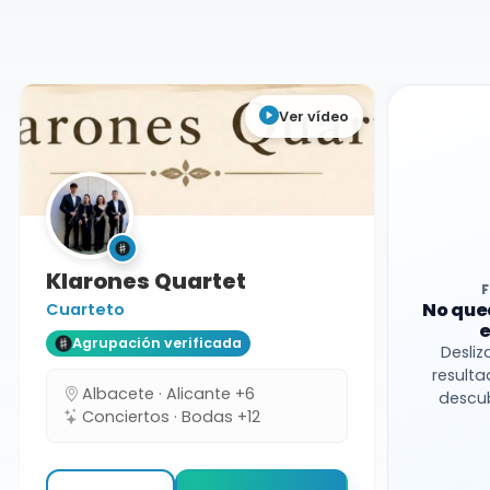
Toledo
Cuarteto
Ver vídeo
Klarones Quartet
No que
Cuarteto
e
Agrupación verificada
Desliz
resulta
Albacete · Alicante +6
descub
Conciertos · Bodas +12