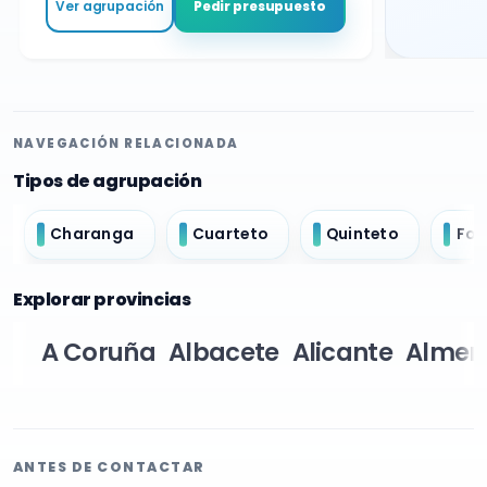
Ver agrupación
Pedir presupuesto
NAVEGACIÓN RELACIONADA
Tipos de agrupación
Charanga
Cuarteto
Quinteto
For
Explorar provincias
A Coruña
Albacete
Alicante
Almer
ANTES DE CONTACTAR